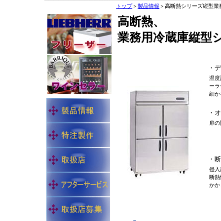
トップ
＞
製品情報
＞高断熱シリーズ縦型業
高断熱、
業務用冷蔵庫縦型
・デ
温度
ーラ
細か
・オ
扉の
・断
侵入
断熱
かか