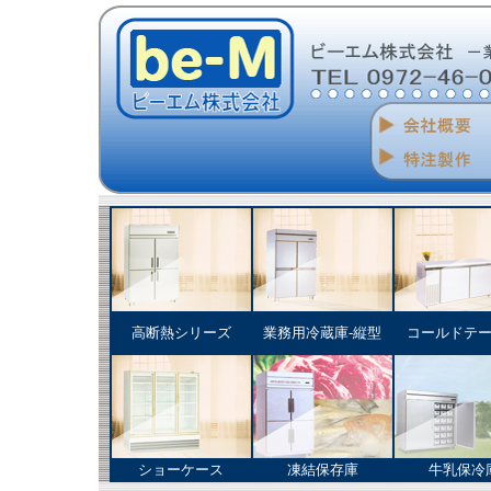
高断熱シリーズ
業務用冷蔵庫‐縦型
コールドテ
ショーケース
凍結保存庫
牛乳保冷