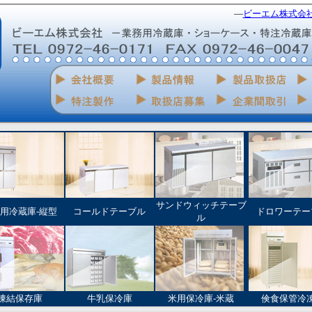
―
ビーエム株式会
サンドウィッチテーブ
用冷蔵庫‐縦型
コールドテーブル
ドロワーテー
ル
凍結保存庫
牛乳保冷庫
米用保冷庫‐米蔵
倹食保管冷