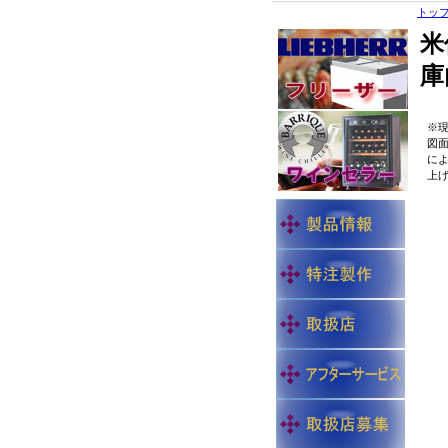
トッ
米
庫
※
図
に
上