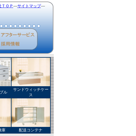
社ＴＯＰ
―
サイトマップ
―
サンドウィッチケー
ブル
ス
凍庫
配送コンテナ