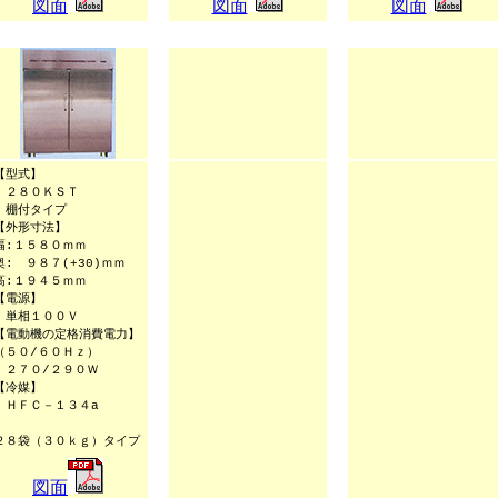
図面
図面
図面
【型式】
２８０ＫＳＴ
棚付タイプ
【外形寸法】
幅:１５８０ｍｍ
奥: ９８７(+30)ｍｍ
高:１９４５ｍｍ
【電源】
単相１００Ｖ
【電動機の定格消費電力】
（５０/６０Ｈｚ）
２７０/２９０Ｗ
【冷媒】
ＨＦＣ－１３４a
２８袋（３０ｋｇ）タイプ
図面