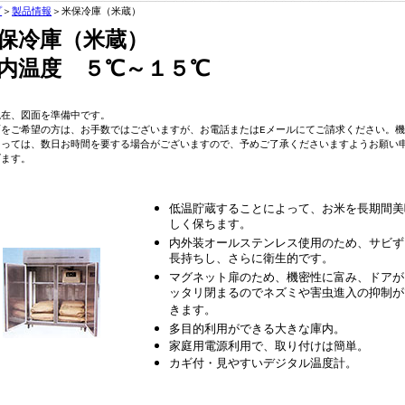
プ
＞
製品情報
＞米保冷庫（米蔵）
保冷庫（米蔵）
内温度 ５℃～１５℃
現在、図面を準備中です。
面をご希望の方は、お手数ではございますが、お電話またはEメールにてご請求ください。
よっては、数日お時間を要する場合がございますので、予めご了承くださいますようお願い
げます。
低温貯蔵することによって、お米を長期間美
しく保ちます。
内外装オールステンレス使用のため、サビず
長持ちし、さらに衛生的です。
マグネット扉のため、機密性に富み、ドアが
ッタリ閉まるのでネズミや害虫進入の抑制が
きます。
多目的利用ができる大きな庫内。
家庭用電源利用で、取り付けは簡単。
カギ付・見やすいデジタル温度計。