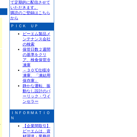
て定期的に配信させて
いただきます。
購読のご登録はこちら
から
ＰＩＣＫ ＵＰ
ビーエム製品メ
ンテナンス会社
の検索
保管日数２週間
の基準をクリ
ア、検食保管冷
凍庫
－３０℃仕様冷
凍庫、「凍結用
保存庫」
静かな運転、振
動なし設計のバ
ーリック・ワイ
】
ンセラー
ＩＮＦＯＲＭＡＴＩＯ
Ｎ
【企業間取引】
プ
ビーエムは、資
材調達・業務提