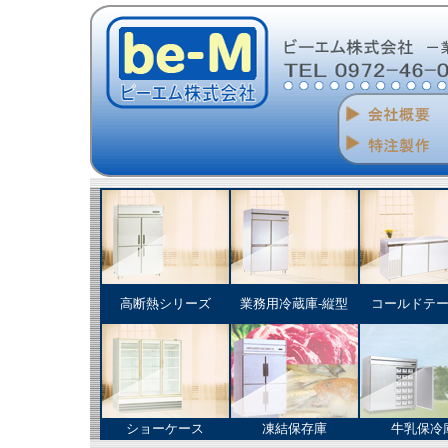
高断熱シリーズ
業務用冷蔵庫‐縦型
コールドテ
ショーケース
凍結保存庫
牛乳保冷